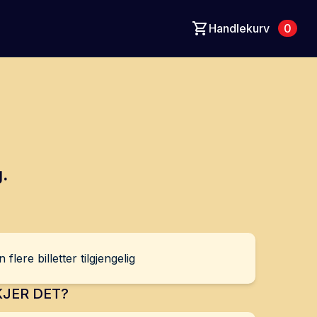
Handlekurv
0
.
 flere billetter tilgjengelig
JER DET?