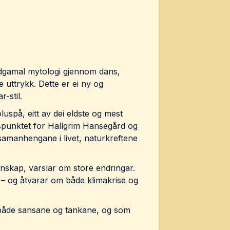
ldgamal mytologi gjennom dans,
 uttrykk. Dette er ei ny og
-stil.
oluspå, eitt av dei eldste og mest
gspunktet for Hallgrim Hansegård og
samanhengane i livet, naturkreftene
nskap, varslar om store endringar.
o – og åtvarar om både klimakrise og
i både sansane og tankane, og som