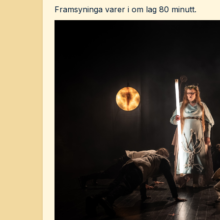
Framsyninga varer i om lag 80 minutt.