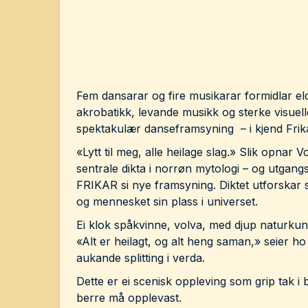
Fem dansarar og fire musikarar formidlar e
akrobatikk, levande musikk og sterke visuelle
spektakulær danseframsyning – i kjend Frikar
«Lytt til meg, alle heilage slag.» Slik opnar V
sentrale dikta i norrøn mytologi – og utgan
FRIKAR si nye framsyning. Diktet utforskar 
og mennesket sin plass i universet.
Ei klok spåkvinne, volva, med djup naturkun
«Alt er heilagt, og alt heng saman,» seier h
aukande splitting i verda.
Dette er ei scenisk oppleving som grip tak 
berre må opplevast.