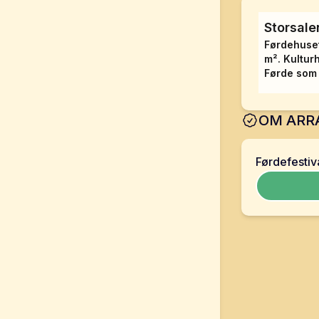
Storsale
Førdehuset
m². Kultur
Førde som 
OM ARR
Førdefestiv